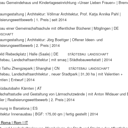
au Gemeindehaus und Kindertageseinrichtung »Unser Lieben Frauen« | Brem
raumgestaltung | Architektur: Völlmar Architektur, Prof. Katja Annika Pahl |
isierungswettbewerb | 1. Preis | seit 2014
au einer Gemeinschaftsschule mit öffentlicher Bücherei | Möglingen | DE
DSCHAFT
raumgestaltung | Architektur: Jörg Boettger | Offener Ideen- und
isierungswettbewerb | 2. Preis | 2014
bild Riebeckplatz | Halle (Saale) | DE
STÄDTEBAU LANDSCHAFT
tebau, Landschaftsarchitektur | mit smaq | Städtebauwerkstatt | 2014
i Taihu Zhengzepark | Shanghai | CN
STÄDTEBAU LANDSCHAFT
tebau, Landschaftsarchitektur , neuer Stadtpark | 31,30 ha | mit Valentien +
ntien | Entwurf | 2014
üdautobahn Kärnten | AT
schaftsstudie und Gestaltung von Lärmschutzwände | mit Anton Widauer und 
ler | Realisierungswettbewerb | 2. Preis | 2014
ung in Barcelona | ES
itektur Innenausbau | BGF: 175,00 qm | fertig gestellt | 2014
 Roma | Rom | IT