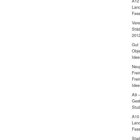
A12 
Land
Fess
Vere
Städ
201
Gut 
Obje
Idee
Neug
Frei
Frei
Idee
A9 –
Gest
Stud
A10 
Land
Fess
Stad