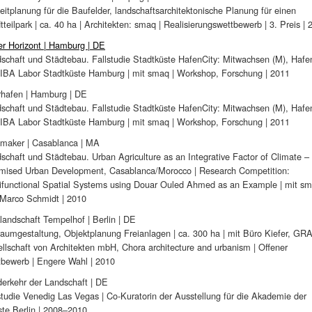
eitplanung für die Baufelder, landschaftsarchitektonische Planung für einen
tteilpark | ca. 40 ha | Architekten: smaq | Realisierungswettbewerb | 3. Preis | 
r Horizont | Hamburg | DE
schaft und Städtebau. Fallstudie Stadtküste HafenCity: Mitwachsen (M), Hafe
 IBA Labor Stadtküste Hamburg | mit smaq | Workshop, Forschung | 2011
hafen | Hamburg | DE
schaft und Städtebau. Fallstudie Stadtküste HafenCity: Mitwachsen (M), Hafe
 IBA Labor Stadtküste Hamburg | mit smaq | Workshop, Forschung | 2011
maker | Casablanca | MA
schaft und Städtebau. Urban Agriculture as an Integrative Factor of Climate –
mised Urban Development, Casablanca/Morocco | Research Competition:
ifunctional Spatial Systems using Douar Ouled Ahmed as an Example | mit s
Marco Schmidt | 2010
landschaft Tempelhof | Berlin | DE
raumgestaltung, Objektplanung Freianlagen | ca. 300 ha | mit Büro Kiefer, GR
llschaft von Architekten mbH, Chora architecture and urbanism | Offener
bewerb | Engere Wahl | 2010
erkehr der Landschaft | DE
studie Venedig Las Vegas | Co-Kuratorin der Ausstellung für die Akademie der
te Berlin | 2008–2010