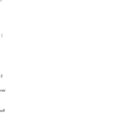
n
 |
12
ener
off