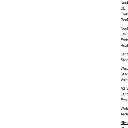
Neub
DE
Frei
Real
Neub
LAN
Frei
Real
Leit
Städ
Wux
Städ
Vale
A2 S
Land
Fess
Wohn
Arch
Riva