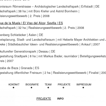
bnisraum Römerstrasse – Archäologischer Landschaftspark | Erftstadt | DE
schaftspark | 38 ha | mit Büro Kiefer und Astrid Bornheim |
isierungswettbewerb | 2. Preis | 2008
ue de la Muela | El Viso del Alcor, Sevilla | ES
schaftspark | 32 ha | Realisierungswettbewerb | 2. Preis | 2008
enberg Schlatäcker | Aalen | DE
etsplanung, Stadt- und Landschaftsraum | mit Heberle Mayer Architekten und 
eke | Städtebaulicher Ideen- und Realisierungswettbewerb | Ankauf | 2007
rkultureller Generationspark | Dessau | DE
estaltung Stadtpark | 8 ha | mit Markus Bader, raumlabor | Beteiligungswerksta
reis | 2007
zaba de Baza | Granada | ES
estaltung öffentlicher Freiraum | 2 ha | Realisierungswettbewerb | Finalist | 20
au einer Stadthalle mit städtebaulichem Umgriff | Neunburg vorm Wald | DE
raumgestaltung | Architektur: Lankes Koengeter | Offener Ideen- und
KONTAKT
BIOGRAFIE
TEAM
PROJEKTE
IMPRESSUM
isierungswettbewerb | 5. Preis | 2007
erung und Erweiterung der Grund- und Hauptschule | Oberkotzau | DE
PROJEKTE
INFO
raumgestaltung | Architektur: Lankes Koengeter | beschränkt offener einstufiger
isierungswettbewerb | 2. Preis | 2006