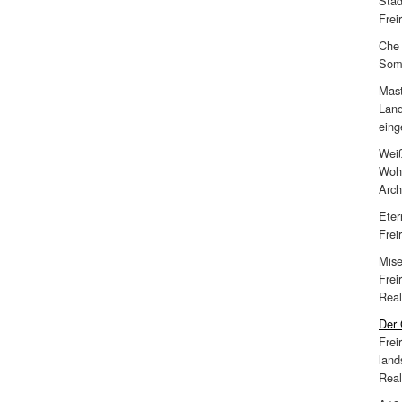
Stad
Frei
Che 
Somm
Mast
Land
eing
Weiß
Wohn
Arch
Eter
Frei
Mise
Frei
Real
Der 
Frei
land
Real