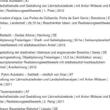
Inntal Autobahn | AT
schaftsstudie und Gestaltung von Lärmschutzwände | mit Anton Widauer und 
ler | Realisierungswettbewerb | 1. Preis | 2012
madors d’aigua, Les Portes de Collserola, Porta de Sant Genís | Barcelona | 
tebau, Landschaft | 29,70 ha | Beschränkter Ideen- und Realisierungswettbewe
2
Bedacht – Deckel Altona | Hamburg | DE
ktplanung Freianlagen / Stadt- und Gebietsplanung | 50 ha | freiraumplanerisc
nwettbewerb mit städtebaulichem Anteil | 2012
estaltung der stadtnahen Ulsteraue und angrenzender Bereiche | Geisa | DE
raumgestaltung, Objektplanung Freianlagen | 12,5 ha | Architektur: smaq |
raumplanerischer Realisierungswettbewerb mit städtebaulich-hochbaulichem
nteil | Anerkennung | 2012
 Pyhrn Autobahn – Sattledt – nördlich von Graz | AT
altung von Lärmschutzwänden und Landschaftsanalyse | mit Anton Widauer |
ie | 2011
Tauernautobahn | AT
schaftsstudie und Gestaltung von Lärmschutzwände | mit Anton Widauer und 
ler | Realisierungswettbewerb | 2. Rang | 2011
traum Bayerischer Bahnhof | Leipzig | DE