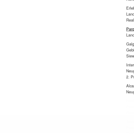
Erle
Land
Real
Parq
Land
Galg
Gebi
Siew
Inte
Neug
2. P
Alca
Neug
Neub
Frei
Real
Sani
Frei
Real