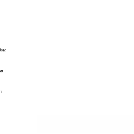
Jorg
tt |
07