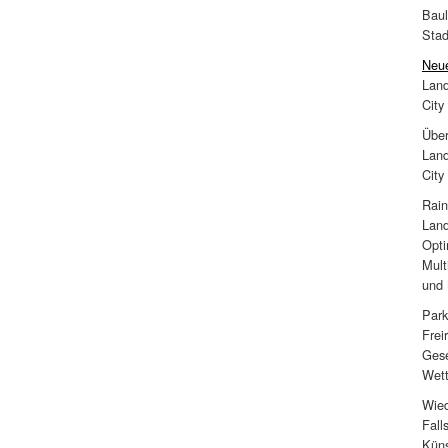
Baul
Stad
Neue
Land
City
Über
Land
City
Rain
Land
Opti
Mult
und 
Park
Frei
Gese
Wett
Wied
Fall
Küns