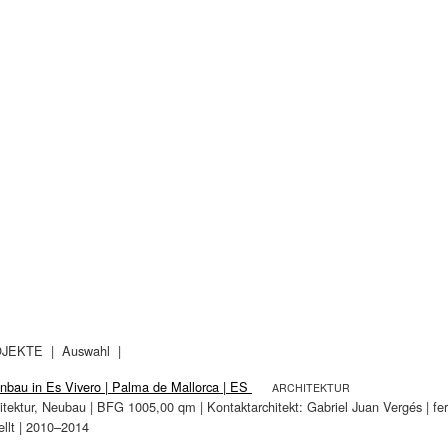
JEKTE
| Auswahl |
bau in Es Vivero | Palma de Mallorca | ES
ARCHITEKTUR
itektur, Neubau | BFG 1005,00 qm | Kontaktarchitekt: Gabriel Juan Vergés | fer
ellt | 2010–2014