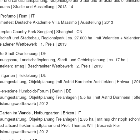
t- und Landschaftsplanung. Morphologie der Stadt und Struktur des öffentliche
raums | Studie und Ausstellung | 2013–14
Profumo | Rom | IT
erfest Deutsche Akademie Villa Massimo | Ausstellung | 2013
erplan Country Park Songjanj | Shanghai | CN
schaft und Städtebau, Regionalpark | ca. 27.000 ha | mit Valentien + Valentien
eladener Wettbewerb | 1. Preis | 2013
e Stadt Oranienburg | DE
ungsbau, Landschaftsplanung, Stadt- und Gebietsplanung | ca. 17 ha |
itekten: smaq | Beschränkter Wettbewerb | 2. Preis | 2013
nitgarten | Heidelberg | DE
raumgestaltung, Objektplanung |mit Astrid Bornheim Architekten | Entwurf | 20
-en-scène Humboldt-Forum | Berlin | DE
raumgestaltung, Objektplanung Freianlagen | 5,5 ha | mit Astrid Bornheim | off
isierungswettbewerb | 2012
Garten im Wandel, Hofburggarten | Brixen | IT
raumgestaltung, Objektplanung Freianlagen | 2,85 ha | mit nsp christoph schonh
schaftsarchitekten stadtplaner und Prof. Thomas Will | Beschränkter
isierungswettbewerb | 2012