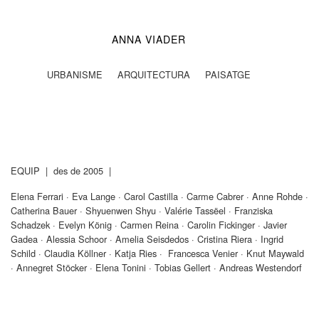
ANNA VIADER
URBANISME ARQUITECTURA PAISATGE
EQUIP
| des de 2005 |
Elena Ferrari · Eva Lange · Carol Castilla · Carme Cabrer · Anne Rohde ·
Catherina Bauer · Shyuenwen Shyu · Valérie Tassëel · Franziska
Schadzek · Evelyn König · Carmen Reina · Carolin Fickinger · Javier
Gadea · Alessia Schoor · Amelia Seisdedos · Cristina Riera · Ingrid
Schild · Claudia Köllner · Katja Ries ·
Francesca Venier · Knut Maywald
· Annegret Stöcker · Elena Tonini · Tobias Gellert · Andreas Westendorf